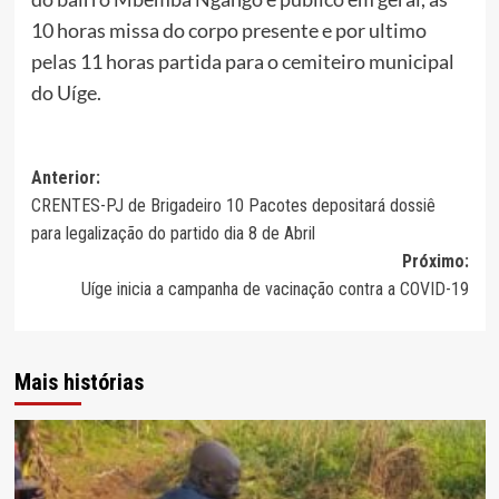
10 horas missa do corpo presente e por ultimo
pelas 11 horas partida para o cemiteiro municipal
do Uíge.
Navegação
Anterior:
CRENTES-PJ de Brigadeiro 10 Pacotes depositará dossiê
de
para legalização do partido dia 8 de Abril
artigos
Próximo:
Uíge inicia a campanha de vacinação contra a COVID-19
Mais histórias