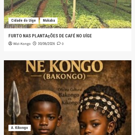
Cidade do Uíge
Mukaba
FURTO NAS PLANTAçÕES DE CAFÉ NO UÍGE
Wizi-Kongo
0
30/06/2026
A. Kikongo