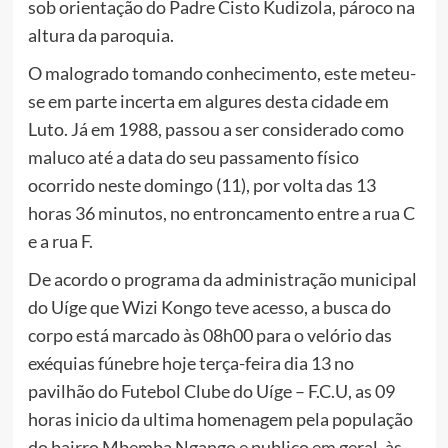
sob orientação do Padre Cisto Kudizola, pároco na
altura da paroquia.
O malogrado tomando conhecimento, este meteu-
se em parte incerta em algures desta cidade em
Luto. Já em 1988, passou a ser considerado como
maluco até a data do seu passamento físico
ocorrido neste domingo (11), por volta das 13
horas 36 minutos, no entroncamento entre a rua C
e a rua F.
De acordo o programa da administração municipal
do Uíge que Wizi Kongo teve acesso, a busca do
corpo está marcado às 08h00 para o velório das
exéquias fúnebre hoje terça-feira dia 13 no
pavilhão do Futebol Clube do Uíge – F.C.U, as 09
horas inicio da ultima homenagem pela população
do bairro Mbemba Ngango e publico em geral, às