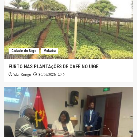
Cidade do Uíge
Mukaba
FURTO NAS PLANTAçÕES DE CAFÉ NO UÍGE
Wizi-Kongo
0
30/06/2026