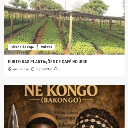
Cidade do Uíge
Mukaba
FURTO NAS PLANTAçÕES DE CAFÉ NO UÍGE
Wizi-Kongo
0
30/06/2026