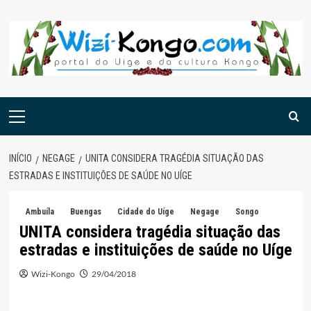
Skip
to
content
Menu
principal
INÍCIO
NEGAGE
UNITA CONSIDERA TRAGÉDIA SITUAÇÃO DAS
ESTRADAS E INSTITUIÇÕES DE SAÚDE NO UÍGE
Ambuíla
Buengas
Cidade do Uíge
Negage
Songo
UNITA considera tragédia situação das
estradas e instituições de saúde no Uíge
Wizi-Kongo
29/04/2018