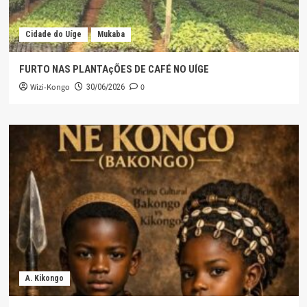
Cidade do Uíge
Mukaba
FURTO NAS PLANTAçÕES DE CAFÉ NO UÍGE
Wizi-Kongo
0
30/06/2026
A. Kikongo