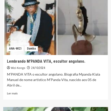
VOLTA
AOS
LANçAMENTOS
ANA-WIZI
Damba
Lembrando M’PANDA VITA, escultor angolano.
Wizi-Kongo
24/10/2024
M’PANDA VITA o escultor angolano. Biografia Mpanda Kiala
Manuel de nome artistico M’Panda Vita, nascido aos 05 de
Abril de...
Leia
Ler mais
mais
sobre
Lembrando