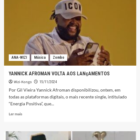
O
MELHOR
MINISTRO
NO
EXECUTIVO
DE
JOÃO
LOURENÇO
NO
ANA-WIZI
Música
Zombo
ANO
DE
2024
YANNICK AFROMAN VOLTA AOS LANçAMENTOS
Wizi-Kongo
15/11/2024
Por Gil Vieira Yannick Afroman disponibilizou, ontem, em
todas as plataformas digitais, o mais recente single, intitulado
“Energia Positiva”, que...
Leia
Ler mais
mais
sobre
YANNICK
AFROMAN