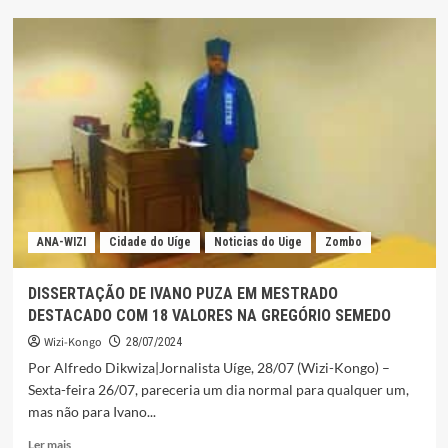
Irmã
MARIA
NAZARÉ
DA
COSTA
É
JUBILEU,
35
ANOS
DE
VIDA
CONSAGRADA!
ANA-WIZI
Cidade do Uíge
Noticias do Uige
Zombo
DISSERTAÇÃO DE IVANO PUZA EM MESTRADO
DESTACADO COM 18 VALORES NA GREGÓRIO SEMEDO
Wizi-Kongo
28/07/2024
Por Alfredo Dikwiza|Jornalista Uíge, 28/07 (Wizi-Kongo) –
Sexta-feira 26/07, pareceria um dia normal para qualquer um,
mas não para Ivano...
Leia
Ler mais