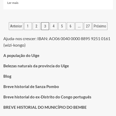
Leia
Ler mais
mais
sobre
RANDY
NTEKA,
Paginação
3
…
Anterior
1
2
4
5
6
27
Próximo
UM
FILHO
dos
DO
Ajuda-nos crescer: IBAN: AO06 0040 0000 8895 9251 0161
conteúdos
UÍGE
(wizi-kongo)
PROFISSIONAL
NO
A população do Uige
RAYO
VALLECANO
Belezas naturais da província do Uíge
Blog
Breve historial de Sanza Pombo
Breve historial do ex-Distrito do Congo português
BREVE HISTORIAL DO MUNICÍPIO DO BEMBE