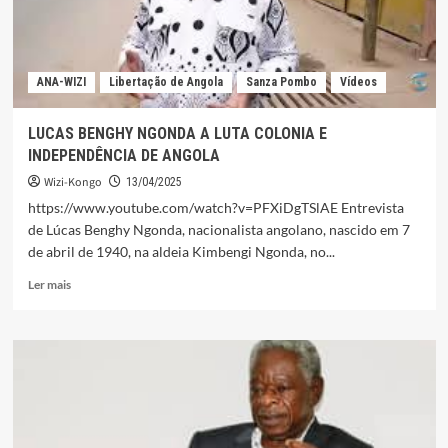
ANA-WIZI
Libertação de Angola
Sanza Pombo
Vídeos
LUCAS BENGHY NGONDA A LUTA COLONIA E
INDEPENDÊNCIA DE ANGOLA
Wizi-Kongo
13/04/2025
https://www.youtube.com/watch?v=PFXiDgTSlAE Entrevista
de Lúcas Benghy Ngonda, nacionalista angolano, nascido em 7
de abril de 1940, na aldeia Kimbengi Ngonda, no...
Leia
Ler mais
mais
sobre
LUCAS
BENGHY
NGONDA
A
LUTA
COLONIA