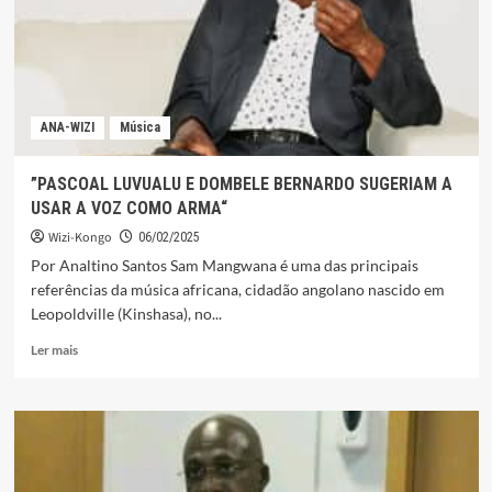
E
INDEPENDÊNCIA
DE
ANGOLA
ANA-WIZI
Música
”PASCOAL LUVUALU E DOMBELE BERNARDO SUGERIAM A
USAR A VOZ COMO ARMA“
Wizi-Kongo
06/02/2025
Por Analtino Santos Sam Mangwana é uma das principais
referências da música africana, cidadão angolano nascido em
Leopoldville (Kinshasa), no...
Leia
Ler mais
mais
sobre
”PASCOAL
LUVUALU
E
DOMBELE