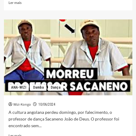
Leia
Ler mais
mais
sobre
Morreu
o
Dr.
CAMILO
AFONSO
ANA-WIZI
Damba
Dança
Wizi-Kongo
10/06/2024
A cultura angolana perdeu domingo, por falecimento, o
professor de dança Sacaneno João de Deus. O professor foi
encontrado sem...
Leia
Ler mais