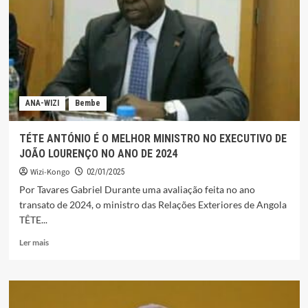
BERNARDO
SUGERIAM
A
USAR
A
VOZ
COMO
ARMA“
ANA-WIZI
Bembe
TÉTE ANTÓNIO É O MELHOR MINISTRO NO EXECUTIVO DE
JOÃO LOURENÇO NO ANO DE 2024
Wizi-Kongo
02/01/2025
Por Tavares Gabriel Durante uma avaliação feita no ano
transato de 2024, o ministro das Relações Exteriores de Angola
TÊTE...
Leia
Ler mais
mais
sobre
TÉTE
ANTÓNIO
É